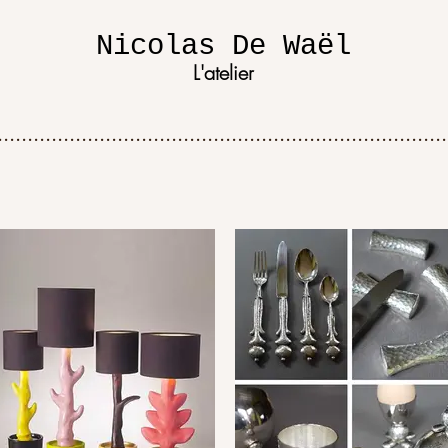
Nicolas De Waël
L'atelier
...........................................................................